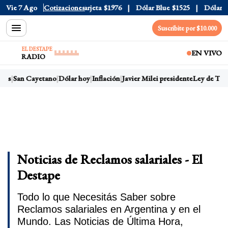
ial
Vie 7 Ago
$1520
Dólar Tarjeta
Cotizaciones
$1976
Dólar Blue
$1525
Dólar CCL
Suscribite por $10.000
EL DESTAPE
EN VIVO
RADIO
as
San Cayetano
Dólar hoy
Inflación
Javier Milei presidente
Ley de Tierra
Noticias de Reclamos salariales - El
Destape
Todo lo que Necesitás Saber sobre
Reclamos salariales en Argentina y en el
Mundo. Las Noticias de Última Hora,