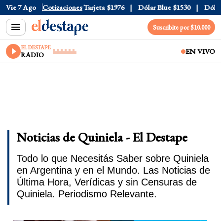
icial
Vie 7 Ago
$1520
Cotizaciones
Dólar Tarjeta
$1976
Dólar Blue
$1530
Dólar CCL
Suscribite por $10.000
EL DESTAPE
EN VIVO
RADIO
Noticias de Quiniela - El Destape
Todo lo que Necesitás Saber sobre Quiniela
en Argentina y en el Mundo. Las Noticias de
Última Hora, Verídicas y sin Censuras de
Quiniela. Periodismo Relevante.