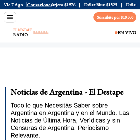
cial
Vie 7 Ago
$1520
Cotizaciones
Dólar Tarjeta
$1976
Dólar Blue
$1525
Dólar CCL
Suscribite por $10.000
EL DESTAPE
EN VIVO
RADIO
Noticias de Argentina - El Destape
Todo lo que Necesitás Saber sobre
Argentina en Argentina y en el Mundo. Las
Noticias de Última Hora, Verídicas y sin
Censuras de Argentina. Periodismo
Relevante.