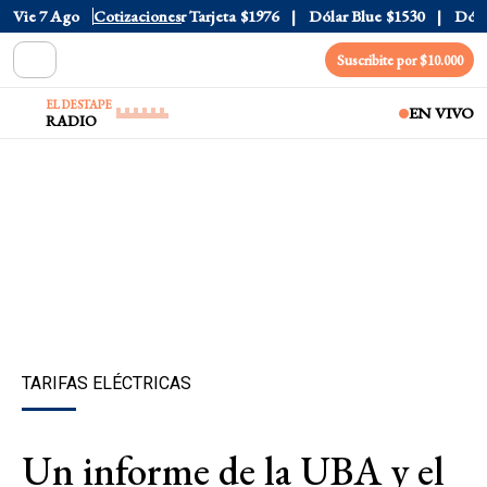
Oficial
Vie 7 Ago
$1520
Cotizaciones
Dólar Tarjeta
$1976
Dólar Blue
$1530
Dólar C
Suscribite por $10.000
EL DESTAPE
EN VIVO
RADIO
TARIFAS ELÉCTRICAS
Un informe de la UBA y el