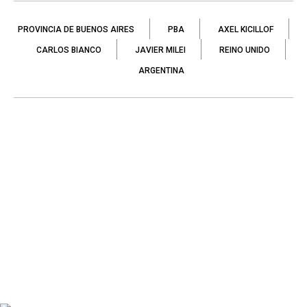
PROVINCIA DE BUENOS AIRES
PBA
AXEL KICILLOF
CARLOS BIANCO
JAVIER MILEI
REINO UNIDO
ARGENTINA