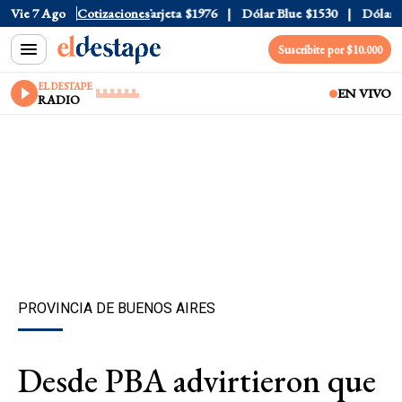
ficial
Vie 7 Ago
$1520
Cotizaciones
Dólar Tarjeta
$1976
Dólar Blue
$1530
Dólar CC
Suscribite por $10.000
EL DESTAPE
EN VIVO
RADIO
PROVINCIA DE BUENOS AIRES
Desde PBA advirtieron que