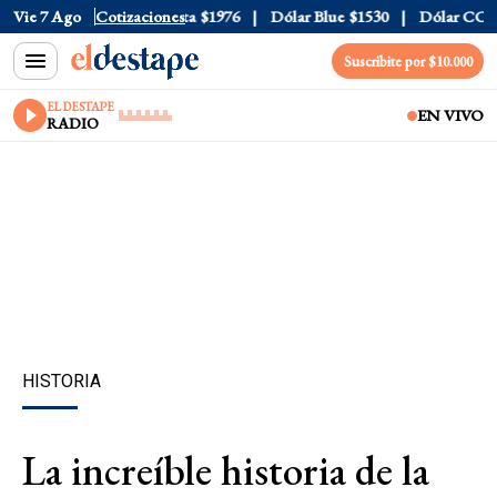
l
$1520
Vie 7 Ago
Dólar Tarjeta
Cotizaciones
$1976
Dólar Blue
$1530
Dólar CCL
$15
Suscribite por $10.000
EL DESTAPE
EN VIVO
RADIO
HISTORIA
La increíble historia de la