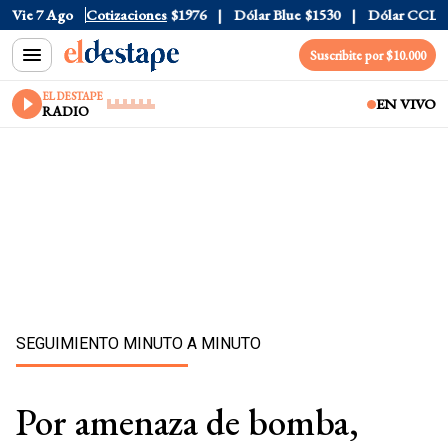
$1520
Vie 7 Ago
Dólar Tarjeta
Cotizaciones
$1976
Dólar Blue
$1530
Dólar CCL
$157
Suscribite por $10.000
EL DESTAPE
EN VIVO
RADIO
SEGUIMIENTO MINUTO A MINUTO
Por amenaza de bomba,