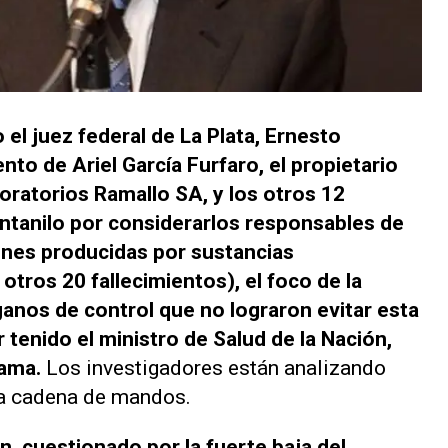
l juez federal de La Plata, Ernesto
nto de Ariel García Furfaro, el propietario
ratorios Ramallo SA, y los otros 12
entanilo por considerarlos responsables de
ones producidas por sustancias
tros 20 fallecimientos), el foco de la
anos de control que no lograron evitar esta
r tenido el ministro de Salud de la Nación,
rama.
Los investigadores están analizando
la cadena de mandos.
ón, cuestionado por la fuerte baja del