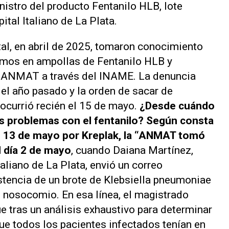
inistro del producto Fentanilo HLB, lote
tal Italiano de La Plata.
tal, en abril de 2025, tomaron conocimiento
smos en ampollas de Fentanilo HLB y
la ANMAT a través del INAME. La denuncia
del año pasado y la orden de sacar de
ocurrió recién el 15 de mayo.
¿Desde cuándo
os problemas con el fentanilo? Según consta
l 13 de mayo por Kreplak, la “ANMAT tomó
 día 2 de mayo
, cuando Daiana Martínez,
aliano de La Plata, envió un correo
istencia de un brote de Klebsiella pneumoniae
e nosocomio. En esa línea, el magistrado
e tras un análisis exhaustivo para determinar
que todos los pacientes infectados tenían en