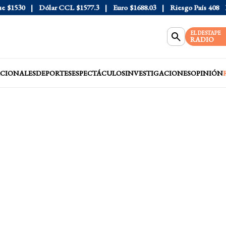
$1530
Dólar CCL
$1577.3
Euro
$1688.03
Riesgo País
408
Dól
EL DESTAPE
RADIO
CIONALES
DEPORTES
ESPECTÁCULOS
INVESTIGACIONES
OPINIÓN