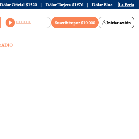
ar Oficial
$1520
Dólar Tarjeta
$1976
Dólar Blue
$1530
La Feria
Dólar
Suscribite por $10.000
Iniciar sesión
RADIO