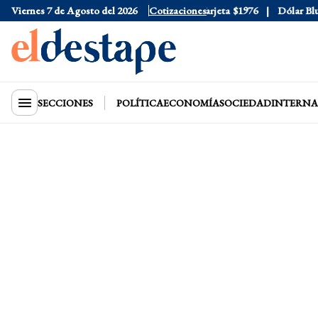
Viernes 7 de Agosto del 2026
Dólar Oficial
$1520
Cotizaciones
Dólar Tarjeta
$1976
Dólar Blue
SECCIONES
POLÍTICA
ECONOMÍA
SOCIEDAD
INTERNA