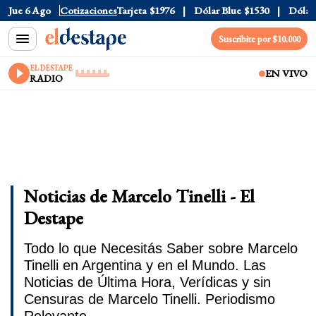
icial
Jue 6 Ago
$1520
Cotizaciones
Dólar Tarjeta
$1976
Dólar Blue
$1530
Dólar CCL
Suscribite por $10.000
EL DESTAPE
EN VIVO
RADIO
Noticias de Marcelo Tinelli - El
Destape
Todo lo que Necesitás Saber sobre Marcelo
Tinelli en Argentina y en el Mundo. Las
Noticias de Última Hora, Verídicas y sin
Censuras de Marcelo Tinelli. Periodismo