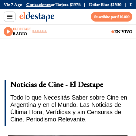
Oficial
Vie 7 Ago
$1520
Cotizaciones
Dólar Tarjeta
$1976
Dólar Blue
$1530
Dólar C
Suscribite por $10.000
EL DESTAPE
EN VIVO
RADIO
Noticias de Cine - El Destape
Todo lo que Necesitás Saber sobre Cine en
Argentina y en el Mundo. Las Noticias de
Última Hora, Verídicas y sin Censuras de
Cine. Periodismo Relevante.