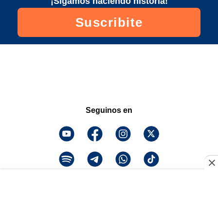
¡Sigamos haciendo historia!
Suscribite
Seguinos en
¡Descarga la app y
escuchanos!