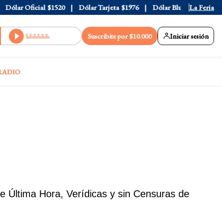
 Oficial
$1520
Dólar Tarjeta
$1976
Dólar Blue
$1530
La Feria
Dólar 
Suscribite por $10.000
Iniciar sesión
RADIO
 Última Hora, Verídicas y sin Censuras de