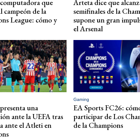
rcomputadora que
Arteta dice que alcanza
al campeón de la
semifinales de la Cha
ns League: cómo y
supone un gran impul
el Arsenal
Gaming
 presenta una
EA Sports FC26: cóm
ión ante la UEFA tras
participar de Los Ch
a ante el Atleti en
de la Champions
ons