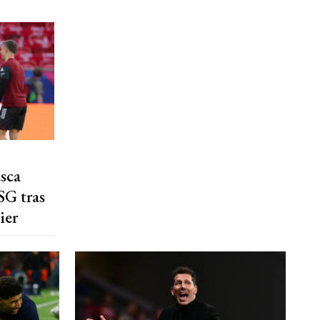
usca
SG tras
ier