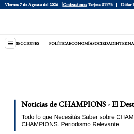
Viernes 7 de Agosto del 2026
Dólar Oficial
$1520
Dólar Tarjeta
Cotizaciones
$1976
Dólar Blue
$1
SECCIONES
POLÍTICA
ECONOMÍA
SOCIEDAD
INTERNA
Noticias de CHAMPIONS - El Des
Todo lo que Necesitás Saber sobre CHAMP
CHAMPIONS. Periodismo Relevante.