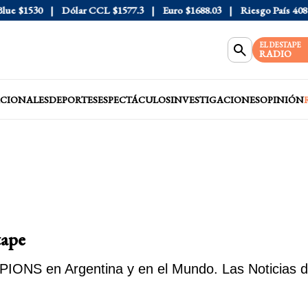
530
Dólar CCL
$1577.3
Euro
$1688.03
Riesgo País
408
Dólar
EL DESTAPE
RADIO
CIONALES
DEPORTES
ESPECTÁCULOS
INVESTIGACIONES
OPINIÓN
tape
IONS en Argentina y en el Mundo. Las Noticias de