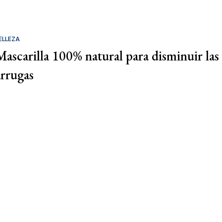
ELLEZA
Mascarilla 100% natural para disminuir las
arrugas