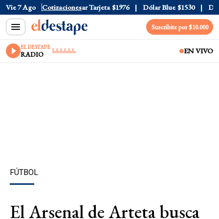
r Oficial
Vie 7 Ago
$1520
Cotizaciones
Dólar Tarjeta
$1976
Dólar Blue
$1530
Dólar
Suscribite por $10.000
EL DESTAPE
EN VIVO
RADIO
FÚTBOL
El Arsenal de Arteta busca