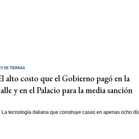
EY DE TIERRAS
El alto costo que el Gobierno pagó en la
calle y en el Palacio para la media sanción