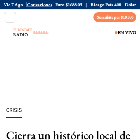
Dólar CCL
Vie 7 Ago
$1577.3
Cotizaciones
Euro
$1688.03
Riesgo País
408
Dólar Ofici
Suscribite por $10.000
EL DESTAPE
EN VIVO
RADIO
CRISIS
Cierra un histórico local de