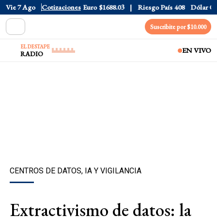
Dólar CCL
Vie 7 Ago
$1577.3
Cotizaciones
Euro
$1688.03
Riesgo País
408
Dólar Oficia
Suscribite por $10.000
EL DESTAPE
EN VIVO
RADIO
CENTROS DE DATOS, IA Y VIGILANCIA
Extractivismo de datos: la