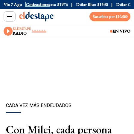
al
Vie 7 Ago
$1520
Dólar Tarjeta
Cotizaciones
$1976
Dólar Blue
$1530
Dólar CCL
$1
Suscribite por $10.000
EL DESTAPE
EN VIVO
RADIO
CADA VEZ MÁS ENDEUDADOS
Con Milei, cada persona