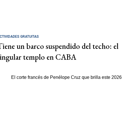
CTIVIDADES GRATUITAS
Tiene un barco suspendido del techo: el
singular templo en CABA