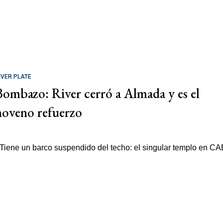
IVER PLATE
Bombazo: River cerró a Almada y es el
noveno refuerzo