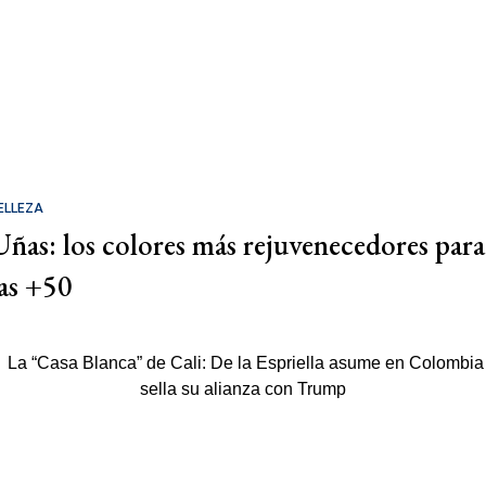
ELLEZA
Uñas: los colores más rejuvenecedores para
las +50