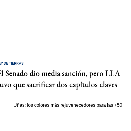
EY DE TIERRAS
El Senado dio media sanción, pero LLA
tuvo que sacrificar dos capítulos claves