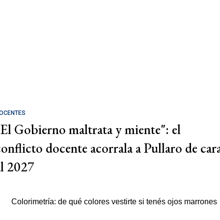
OCENTES
"El Gobierno maltrata y miente": el
conflicto docente acorrala a Pullaro de car
al 2027