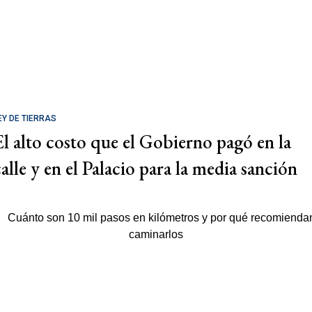
EY DE TIERRAS
El alto costo que el Gobierno pagó en la
calle y en el Palacio para la media sanción