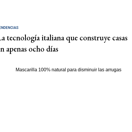
ENDENCIAS
La tecnología italiana que construye casas
en apenas ocho días