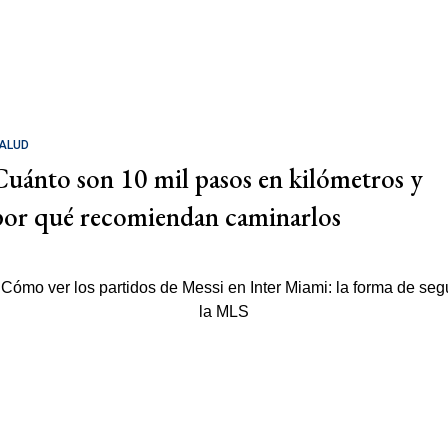
ALUD
Cuánto son 10 mil pasos en kilómetros y
por qué recomiendan caminarlos