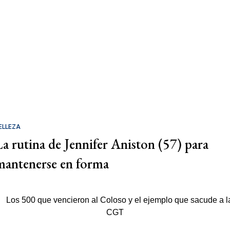
ELLEZA
La rutina de Jennifer Aniston (57) para
mantenerse en forma