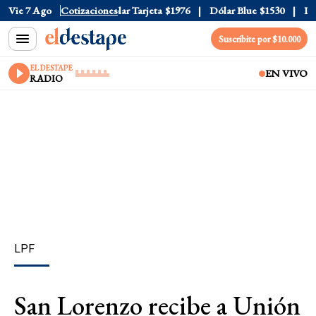
lar Oficial
Vie 7 Ago
$1520
Cotizaciones
Dólar Tarjeta
$1976
Dólar Blue
$1530
Dóla
Suscribite por $10.000
EL DESTAPE
EN VIVO
RADIO
LPF
San Lorenzo recibe a Unión