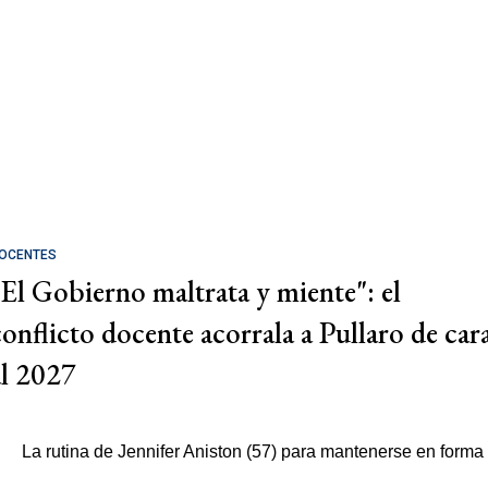
OCENTES
"El Gobierno maltrata y miente": el
conflicto docente acorrala a Pullaro de car
al 2027