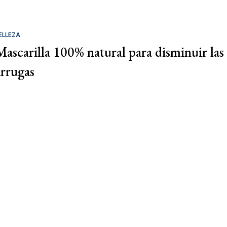
ELLEZA
Mascarilla 100% natural para disminuir las
arrugas