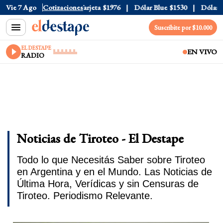
icial
Vie 7 Ago
$1520
Cotizaciones
Dólar Tarjeta
$1976
Dólar Blue
$1530
Dólar CCL
Suscribite por $10.000
EL DESTAPE
EN VIVO
RADIO
Noticias de Tiroteo - El Destape
Todo lo que Necesitás Saber sobre Tiroteo
en Argentina y en el Mundo. Las Noticias de
Última Hora, Verídicas y sin Censuras de
Tiroteo. Periodismo Relevante.