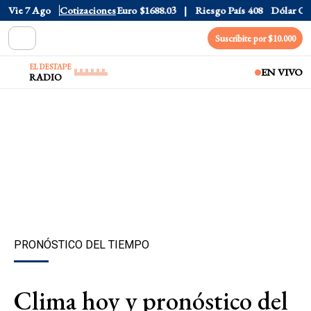
Dólar CCL
Vie 7 Ago
$1577.3
Cotizaciones
Euro
$1688.03
Riesgo País
408
Dólar Oficia
Suscribite por $10.000
EL DESTAPE
EN VIVO
RADIO
PRONÓSTICO DEL TIEMPO
Clima hoy y pronóstico del