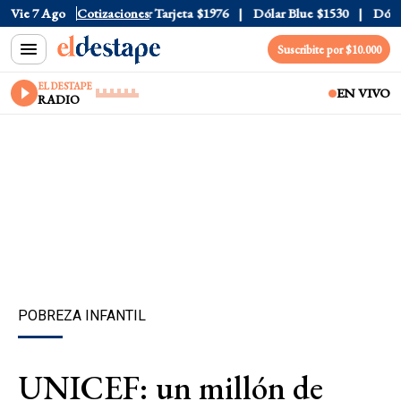
Oficial
Vie 7 Ago
$1520
Cotizaciones
Dólar Tarjeta
$1976
Dólar Blue
$1530
Dólar C
Suscribite por $10.000
EL DESTAPE
EN VIVO
RADIO
POBREZA INFANTIL
UNICEF: un millón de