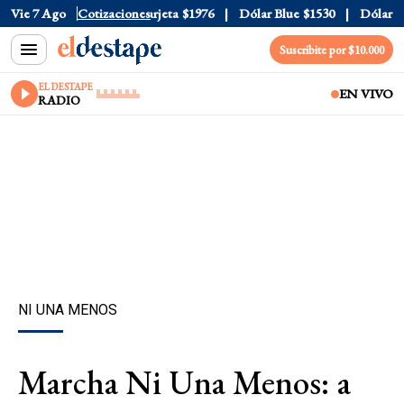
cial
Vie 7 Ago
$1520
Cotizaciones
Dólar Tarjeta
$1976
Dólar Blue
$1530
Dólar CCL
Suscribite por $10.000
EL DESTAPE
EN VIVO
RADIO
NI UNA MENOS
Marcha Ni Una Menos: a