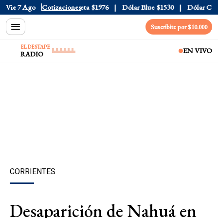
al
$1520
Vie 7 Ago
Dólar Tarjeta
Cotizaciones
$1976
Dólar Blue
$1530
Dólar CCL
$1
Suscribite por $10.000
EL DESTAPE
EN VIVO
RADIO
CORRIENTES
Desaparición de Nahuá en