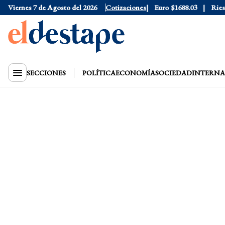
Dólar Blue
Viernes 7 de Agosto del 2026
$1530
Dólar CCL
$1577.3
Cotizaciones
Euro
$1688.03
Riesgo P
SECCIONES
POLÍTICA
ECONOMÍA
SOCIEDAD
INTERNA