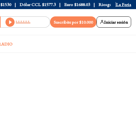
30
Dólar CCL
$1577.3
Euro
$1688.03
Riesgo País
408
La Feria
Suscribite por $10.000
Iniciar sesión
RADIO