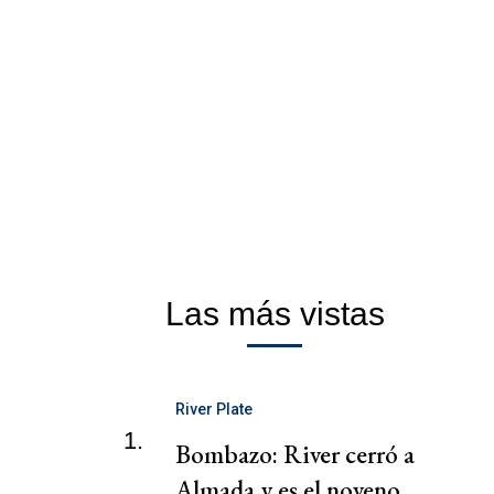
Las más vistas
River Plate
1.
Bombazo: River cerró a
Almada y es el noveno