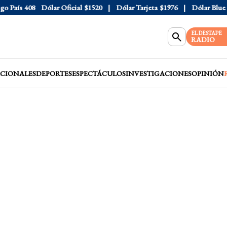
aís
408
Dólar Oficial
$1520
Dólar Tarjeta
$1976
Dólar Blue
$15
EL DESTAPE
RADIO
CIONALES
DEPORTES
ESPECTÁCULOS
INVESTIGACIONES
OPINIÓN