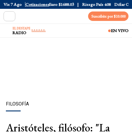
Dólar CCL
Vie 7 Ago
$1577.3
Cotizaciones
Euro
$1688.03
Riesgo País
408
Dólar Oficial
Suscribite por $10.000
EL DESTAPE
EN VIVO
RADIO
FILOSOFÍA
Aristóteles, filósofo: "La