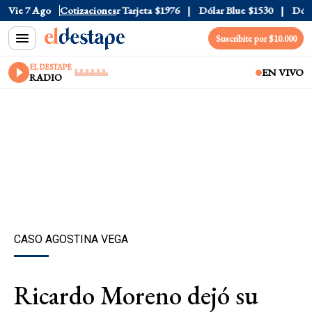
 Oficial
Vie 7 Ago
$1520
Cotizaciones
Dólar Tarjeta
$1976
Dólar Blue
$1530
Dólar 
Suscribite por $10.000
EL DESTAPE
EN VIVO
RADIO
CASO AGOSTINA VEGA
Ricardo Moreno dejó su