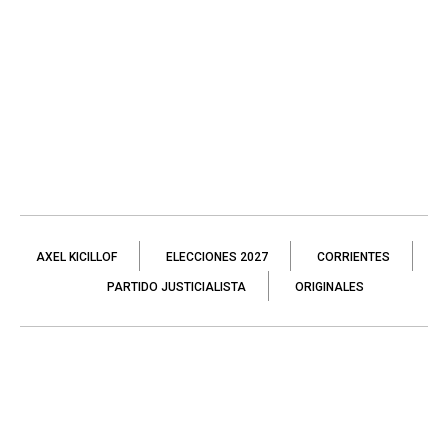
AXEL KICILLOF
ELECCIONES 2027
CORRIENTES
PARTIDO JUSTICIALISTA
ORIGINALES