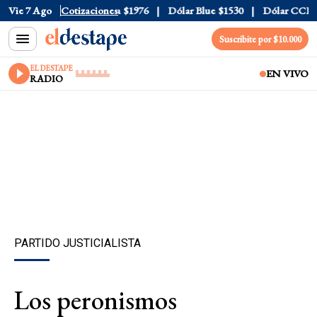
$1520
Vie 7 Ago
Dólar Tarjeta
Cotizaciones
$1976
Dólar Blue
$1530
Dólar CCL
$157
Suscribite por $10.000
EL DESTAPE
EN VIVO
RADIO
PARTIDO JUSTICIALISTA
Los peronismos