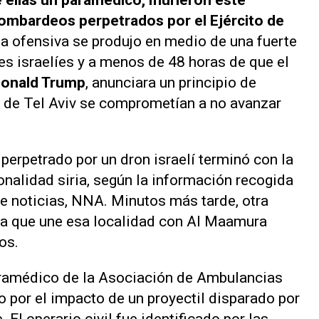
 ellas un paramédico, murieron este
ombardeos perpetrados por el Ejército de
La ofensiva se produjo en medio de una fuerte
es israelíes y a menos de 48 horas de que el
onald Trump
, anunciara un principio de
s de Tel Aviv se comprometían a no avanzar
 perpetrado por un dron israelí terminó con la
onalidad siria, según la información recogida
de noticias,
NNA
. Minutos más tarde, otra
era que une esa localidad con Al Maamura
os.
ramédico de la Asociación de Ambulancias
o por el impacto de un proyectil disparado por
 El operario civil fue identificado por las