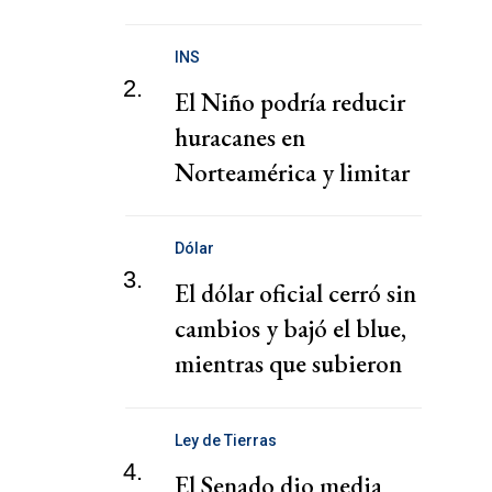
presunta red de tráfico
de migrantes
INS
2.
El Niño podría reducir
huracanes en
Norteamérica y limitar
pérdidas, dice el CEO de
Zurich
Dólar
3.
El dólar oficial cerró sin
cambios y bajó el blue,
mientras que subieron
los financieros
Ley de Tierras
4.
El Senado dio media