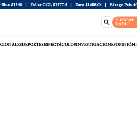
ue
$1530
Dólar CCL
$1577.3
Euro
$1688.03
Riesgo País
408
EL DESTAPE
RADIO
CIONALES
DEPORTES
ESPECTÁCULOS
INVESTIGACIONES
OPINIÓN