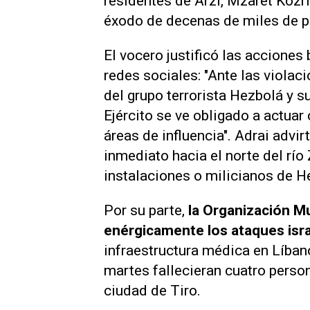
residentes de Arzi, Mzaret Kozri
éxodo de decenas de miles de p
El vocero justificó las accione
redes sociales: "Ante las violac
del grupo terrorista Hezbolá y su
Ejército se ve obligado a actuar
áreas de influencia". Adrai advi
inmediato hacia el norte del rí
instalaciones o milicianos de H
Por su parte,
la Organización M
enérgicamente los ataques isr
infraestructura médica en Líban
martes fallecieran cuatro person
ciudad de Tiro.