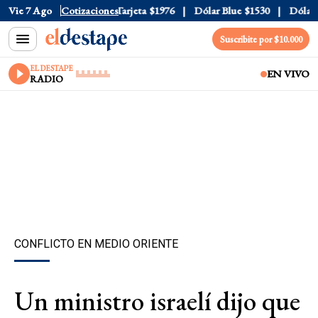
ficial
Vie 7 Ago
$1520
Cotizaciones
Dólar Tarjeta
$1976
Dólar Blue
$1530
Dólar CC
Suscribite por $10.000
EL DESTAPE
EN VIVO
RADIO
CONFLICTO EN MEDIO ORIENTE
Un ministro israelí dijo que