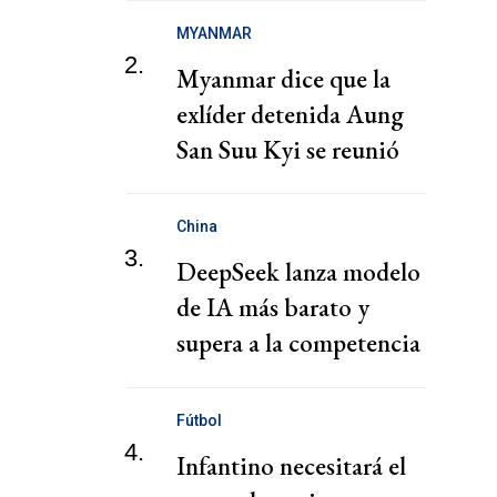
MYANMAR
2.
Myanmar dice que la
exlíder detenida Aung
San Suu Kyi se reunió
con un representante de
la Cruz Roja
China
3.
DeepSeek lanza modelo
de IA más barato y
supera a la competencia
en coste de ejecución
Fútbol
4.
Infantino necesitará el