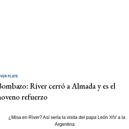
IVER PLATE
Bombazo: River cerró a Almada y es el
noveno refuerzo