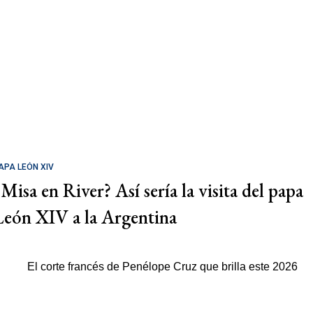
APA LEÓN XIV
¿Misa en River? Así sería la visita del papa
León XIV a la Argentina