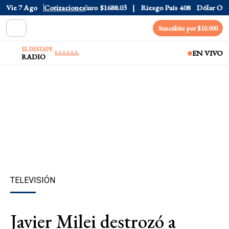
Dólar CCL
Vie 7 Ago
$1577.3
Cotizaciones
Euro
$1688.03
Riesgo País
408
Dólar Oficial
Suscribite por $10.000
EL DESTAPE
EN VIVO
RADIO
TELEVISIÓN
Javier Milei destrozó a