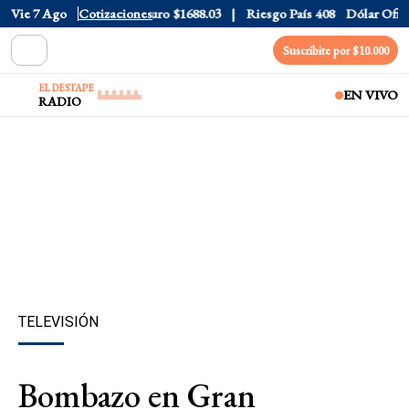
ólar CCL
Vie 7 Ago
$1577.3
Cotizaciones
Euro
$1688.03
Riesgo País
408
Dólar Oficial
Suscribite por $10.000
EL DESTAPE
EN VIVO
RADIO
TELEVISIÓN
Bombazo en Gran