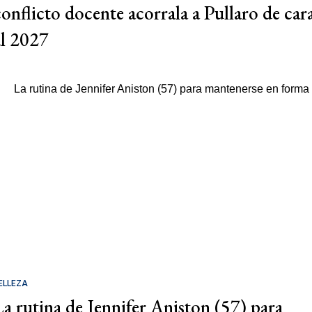
conflicto docente acorrala a Pullaro de car
al 2027
ELLEZA
La rutina de Jennifer Aniston (57) para