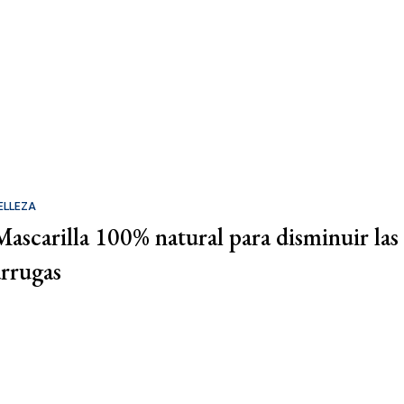
ELLEZA
Mascarilla 100% natural para disminuir las
arrugas