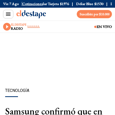
ar Oficial
Vie 7 Ago
$1520
Cotizaciones
Dólar Tarjeta
$1976
Dólar Blue
$1530
Dóla
Suscribite por $10.000
EL DESTAPE
EN VIVO
RADIO
TECNOLOGÍA
Samsung confirmó que en