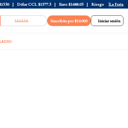
30
Dólar CCL
$1577.3
Euro
$1688.03
Riesgo País
408
La Feria
Suscribite por $10.000
Iniciar sesión
RADIO