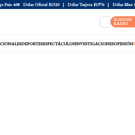
aís
408
Dólar Oficial
$1520
Dólar Tarjeta
$1976
Dólar Blue
$15
EL DESTAPE
RADIO
CIONALES
DEPORTES
ESPECTÁCULOS
INVESTIGACIONES
OPINIÓN