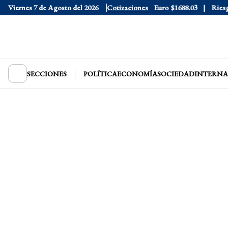
Dólar Blue
Viernes 7 de Agosto del 2026
$1530
Dólar CCL
$1577.3
Cotizaciones
Euro
$1688.03
Riesgo P
SECCIONES
POLÍTICA
ECONOMÍA
SOCIEDAD
INTERNA