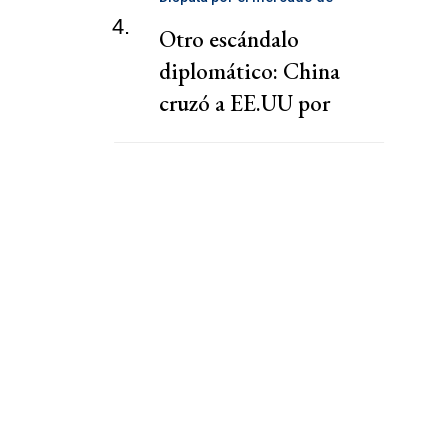
telecomunicaciones
4.
Otro escándalo
diplomático: China
cruzó a EE.UU por
presionar a una
cooperativa Argentina