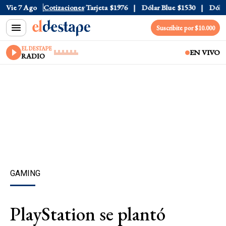
ficial
Vie 7 Ago
$1520
Cotizaciones
Dólar Tarjeta
$1976
Dólar Blue
$1530
Dólar C
Suscribite por $10.000
EL DESTAPE
EN VIVO
RADIO
GAMING
PlayStation se plantó