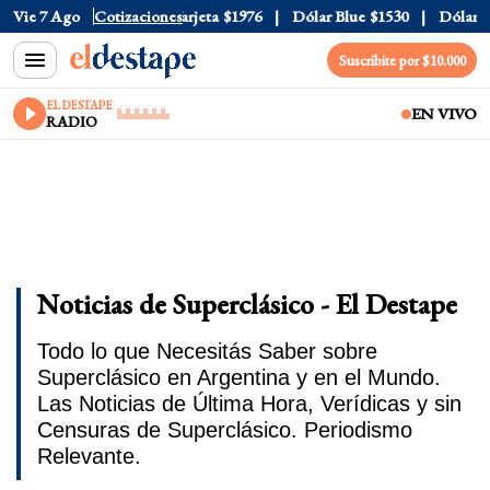
l
$1520
Vie 7 Ago
Dólar Tarjeta
Cotizaciones
$1976
Dólar Blue
$1530
Dólar CCL
$15
Suscribite por $10.000
EL DESTAPE
EN VIVO
RADIO
Noticias de Superclásico - El Destape
Todo lo que Necesitás Saber sobre
Superclásico en Argentina y en el Mundo.
Las Noticias de Última Hora, Verídicas y sin
Censuras de Superclásico. Periodismo
Relevante.