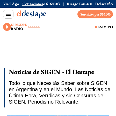
r CCL
Vie 7 Ago
$1577.3
Cotizaciones
Euro
$1688.03
Riesgo País
408
Dólar Oficial
$152
Suscribite por $10.000
EL DESTAPE
EN VIVO
RADIO
Noticias de SIGEN - El Destape
Todo lo que Necesitás Saber sobre SIGEN
en Argentina y en el Mundo. Las Noticias de
Última Hora, Verídicas y sin Censuras de
SIGEN. Periodismo Relevante.