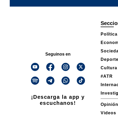
Seccio
Política
Econom
Socied
Seguinos en
Deport
Cultura
#ATR
Interna
Investi
¡Descarga la app y
escuchanos!
Opinió
Videos