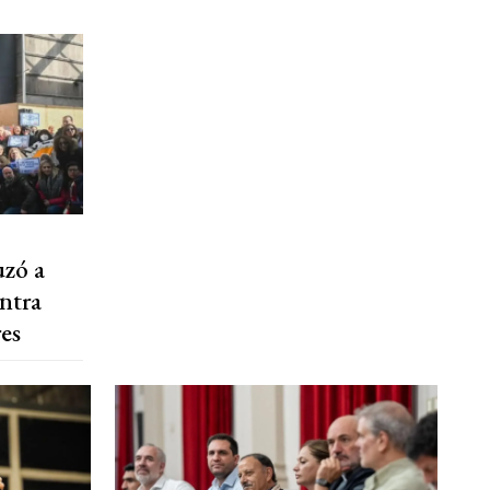
uzó a
ntra
es