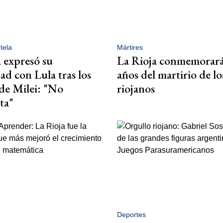
tela
Mártires
 expresó su
La Rioja conmemorará
ad con Lula tras los
años del martirio de lo
 de Milei: "No
riojanos
ta"
Deportes