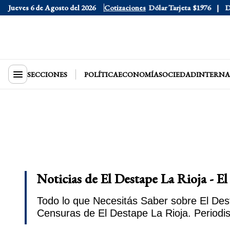
Jueves 6 de Agosto del 2026
Dólar Oficial
$1520
Cotizaciones
Dólar Tarjeta
$1976
Dólar 
SECCIONES
POLÍTICA
ECONOMÍA
SOCIEDAD
INTERNA
Noticias de El Destape La Rioja - E
Todo lo que Necesitás Saber sobre El Dest
Censuras de El Destape La Rioja. Periodi