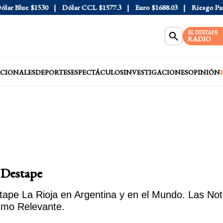
Blue
$1530
Dólar CCL
$1577.3
Euro
$1688.03
Riesgo País
408
EL DESTAPE
RADIO
CIONALES
DEPORTES
ESPECTÁCULOS
INVESTIGACIONES
OPINIÓN
l Destape
ape La Rioja en Argentina y en el Mundo. Las Noti
smo Relevante.