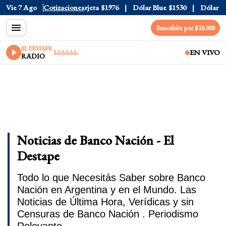
ial
Vie 7 Ago
$1520
Dólar Tarjeta
Cotizaciones
$1976
Dólar Blue
$1530
Dólar CCL
$
Suscribite por $10.000
EL DESTAPE
EN VIVO
RADIO
Noticias de Banco Nación - El
Destape
Todo lo que Necesitás Saber sobre Banco
Nación en Argentina y en el Mundo. Las
Noticias de Última Hora, Verídicas y sin
Censuras de Banco Nación . Periodismo