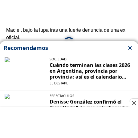
Maciel, bajo la lupa tras una fuerte denuncia de una ex
oficial.
El
13 de junio de 2024
fue visto por última vez
Loan
Danilo Peña
en la localidad 9 de Julio, provincia
de
Corrientes
. La investigación judicial llegó a su fin,
pero aún no hay avances sobre el paradero del niño. En
ese marco,
se confirmó que el próximo 16 de junio
iniciará el juicio en el segundo aniversario de su
desaparición
. En total hay siete imputados por la causa
principal, el delito de "sustracción y ocultamiento" del
menor, y otras 10 en la causa conexa, acusados por
manipulación de testimonios, entorpecimiento de la
investigación y defraudación a la administración
pública.
Seguí el minuto a minuto en vivo de la