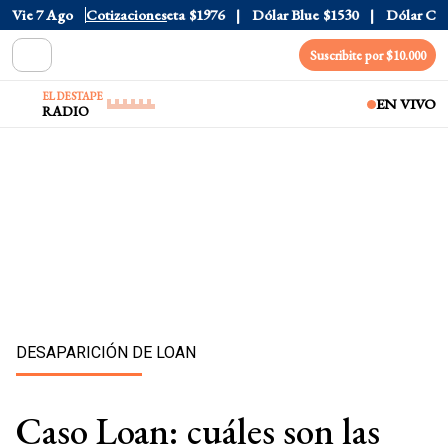
al
$1520
Vie 7 Ago
Dólar Tarjeta
Cotizaciones
$1976
Dólar Blue
$1530
Dólar CCL
$1
Suscribite por $10.000
EL DESTAPE
EN VIVO
RADIO
DESAPARICIÓN DE LOAN
Caso Loan: cuáles son las