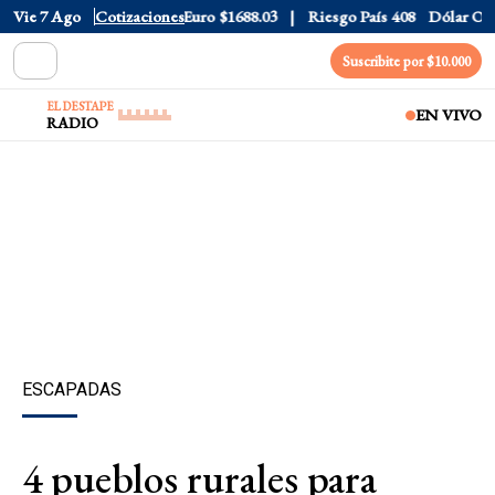
Dólar CCL
Vie 7 Ago
$1579.3
Cotizaciones
Euro
$1688.03
Riesgo País
408
Dólar Oficial
Suscribite por $10.000
EL DESTAPE
EN VIVO
RADIO
ESCAPADAS
4 pueblos rurales para