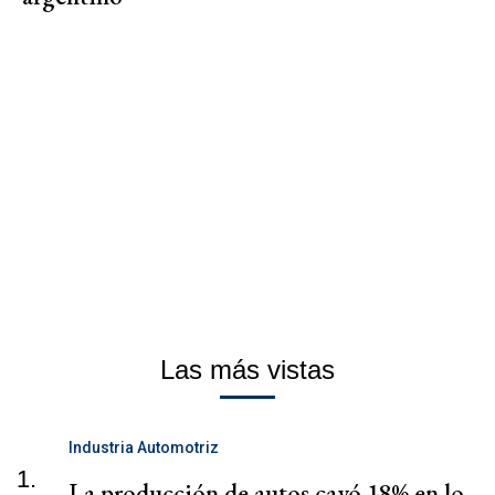
Las más vistas
Industria Automotriz
1.
La producción de autos cayó 18% en lo