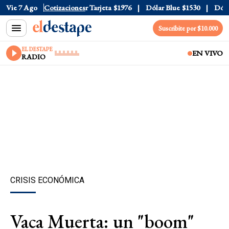
Oficial
Vie 7 Ago
$1520
Cotizaciones
Dólar Tarjeta
$1976
Dólar Blue
$1530
Dólar 
Suscribite por $10.000
EL DESTAPE
EN VIVO
RADIO
CRISIS ECONÓMICA
Vaca Muerta: un "boom"