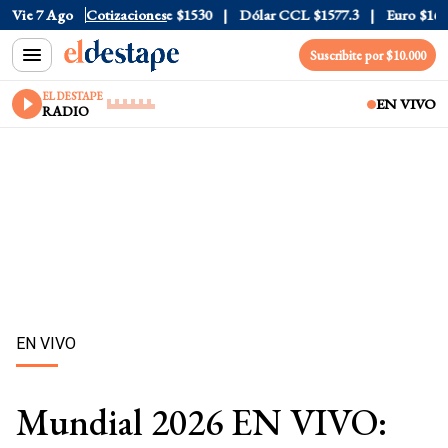
ta
Vie 7 Ago
$1976
Dólar Blue
Cotizaciones
$1530
Dólar CCL
$1577.3
Euro
$1688.03
Suscribite por $10.000
EL DESTAPE
EN VIVO
RADIO
EN VIVO
Mundial 2026 EN VIVO: