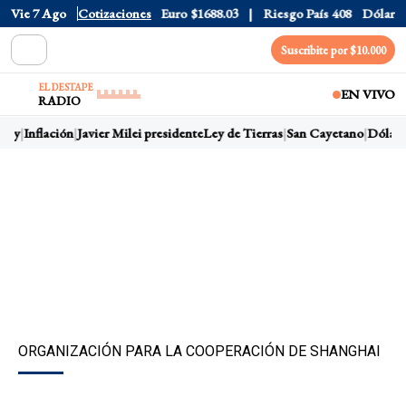
Dólar CCL
Vie 7 Ago
$1578.7
Cotizaciones
Euro
$1688.03
Riesgo País
408
Dólar Ofici
Suscribite por $10.000
EL DESTAPE
EN VIVO
RADIO
oy
Inflación
Javier Milei presidente
Ley de Tierras
San Cayetano
Dólar h
ORGANIZACIÓN PARA LA COOPERACIÓN DE SHANGHAI