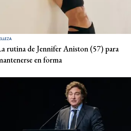
ELLEZA
La rutina de Jennifer Aniston (57) para
mantenerse en forma