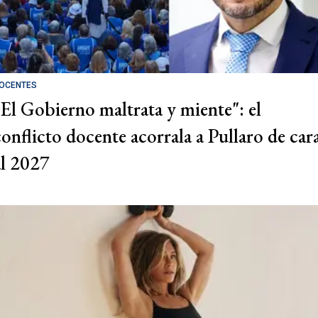
OCENTES
"El Gobierno maltrata y miente": el
conflicto docente acorrala a Pullaro de car
al 2027