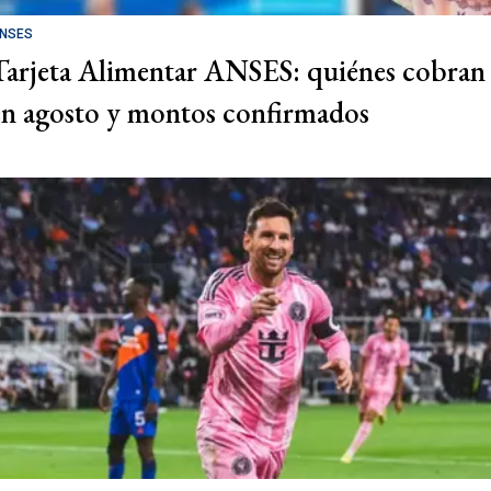
NSES
Tarjeta Alimentar ANSES: quiénes cobran
en agosto y montos confirmados