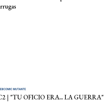
arrugas
EBCOMIC MUTANTE
C2 | "TU OFICIO ERA... LA GUERRA"