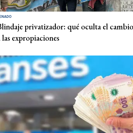
ENADO
Blindaje privatizador: qué oculta el cambi
a las expropiaciones