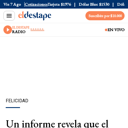
icial
Vie 7 Ago
$1520
Cotizaciones
Dólar Tarjeta
$1976
Dólar Blue
$1530
Dólar CCL
Suscribite por $10.000
EL DESTAPE
EN VIVO
RADIO
FELICIDAD
Un informe revela que el