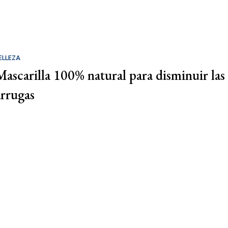
ELLEZA
Mascarilla 100% natural para disminuir las
arrugas