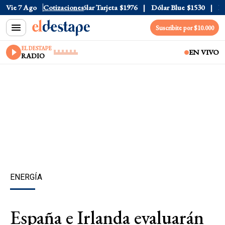
lar Oficial
Vie 7 Ago
$1520
Cotizaciones
Dólar Tarjeta
$1976
Dólar Blue
$1530
Dóla
Suscribite por $10.000
EL DESTAPE
EN VIVO
RADIO
ENERGÍA
España e Irlanda evaluarán