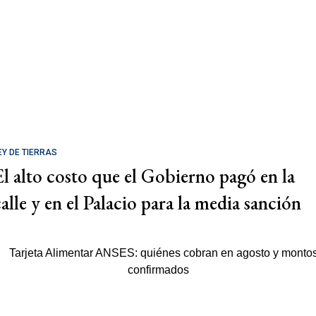
EY DE TIERRAS
El alto costo que el Gobierno pagó en la
calle y en el Palacio para la media sanción