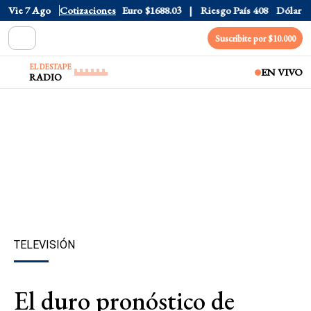
Dólar CCL
Vie 7 Ago
$1577.3
Cotizaciones
Euro
$1688.03
Riesgo País
408
Dólar Ofici
Suscribite por $10.000
EL DESTAPE
EN VIVO
RADIO
TELEVISIÓN
El duro pronóstico de