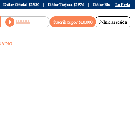
ólar Oficial
$1520
Dólar Tarjeta
$1976
Dólar Blue
$1530
La Feria
Dól
Suscribite por $10.000
Iniciar sesión
RADIO