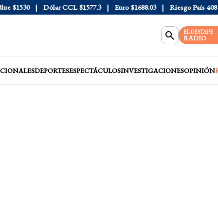
e
$1530
Dólar CCL
$1577.3
Euro
$1688.03
Riesgo País
408
D
EL DESTAPE
RADIO
CIONALES
DEPORTES
ESPECTÁCULOS
INVESTIGACIONES
OPINIÓN